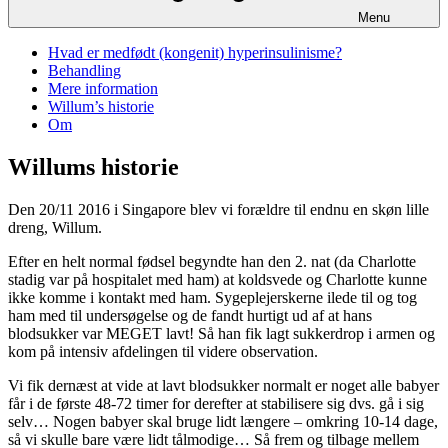
Menu
Hvad er medfødt (kongenit) hyperinsulinisme?
Behandling
Mere information
Willum’s historie
Om
Willums historie
Den 20/11 2016 i Singapore blev vi forældre til endnu en skøn lille
dreng, Willum.
Efter en helt normal fødsel begyndte han den 2. nat (da Charlotte
stadig var på hospitalet med ham) at koldsvede og Charlotte kunne
ikke komme i kontakt med ham. Sygeplejerskerne ilede til og tog
ham med til undersøgelse og de fandt hurtigt ud af at hans
blodsukker var MEGET lavt! Så han fik lagt sukkerdrop i armen og
kom på intensiv afdelingen til videre observation.
Vi fik dernæst at vide at lavt blodsukker normalt er noget alle babyer
får i de første 48-72 timer for derefter at stabilisere sig dvs. gå i sig
selv… Nogen babyer skal bruge lidt længere – omkring 10-14 dage,
så vi skulle bare være lidt tålmodige… Så frem og tilbage mellem