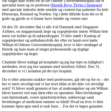
var valget ikke svært for os for Odense Universitetshospital har et
specialist team og en professor (
Henrik Boye Thybo Christesen
)
med speciale indenfor dette område og centeret har patienter fra hele
Østeuropa, Rusland og Norden. Og i dette tilfælde kom det os til
gode og gjorde at vi kunne have familie og venner nær.
Så den 29. december fløj vi alle 4 til Danmark med Singapore
Airlines, en singaporiansk læge og sygeplejerske imens Willum hele
turen var koblet op til sukkerdroppet. Vi blev mødt i Kastrup af
sygeplejersker og ambulancefolk der efter en hand-over kørte
Willum til Odense Universitetshospital, hvor vi blev modtaget af
Henrik og hans team af meget professionelle og dygtige
sygeplejesker og læger.
Charlotte bliver indlagt på hospitalet og jeg har lejet en lejlighed i
nærheden, hvor jeg bor sammen med storebror Alfred. Den 31.
december er vi i isolation på det nye hospital.
Da vi efter ankomst snakker med professoren, går det op for os – det
her er mere alvorligt end vi har troet (ikke at det ikke var alvorligt
nok)! Vi bliver sendt gennem et hav af undersøgelser og om Willum
bliver kureret ved man først efter en operation. Men bivirkninger
som hjerneskade, svære spiseforstyrrelser, sukkersyge samt
bivirkninger af medicinen rammer os hårdt! Hvad nu hvis vi ikke
kommer hjem igen med et rask barn… For der er ingen garantier.