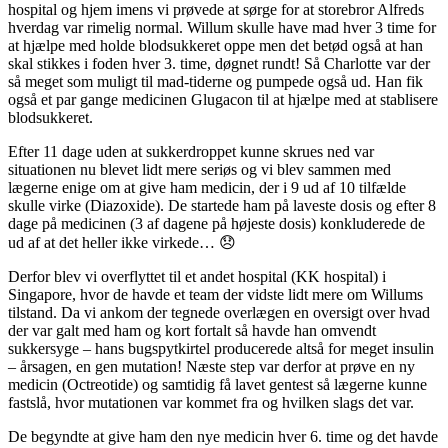
hospital og hjem imens vi prøvede at sørge for at storebror Alfreds
hverdag var rimelig normal. Willum skulle have mad hver 3 time for
at hjælpe med holde blodsukkeret oppe men det betød også at han
skal stikkes i foden hver 3. time, døgnet rundt! Så Charlotte var der
så meget som muligt til mad-tiderne og pumpede også ud. Han fik
også et par gange medicinen Glugacon til at hjælpe med at stablisere
blodsukkeret.
Efter 11 dage uden at sukkerdroppet kunne skrues ned var
situationen nu blevet lidt mere seriøs og vi blev sammen med
lægerne enige om at give ham medicin, der i 9 ud af 10 tilfælde
skulle virke (Diazoxide). De startede ham på laveste dosis og efter 8
dage på medicinen (3 af dagene på højeste dosis) konkluderede de
ud af at det heller ikke virkede… 😞
Derfor blev vi overflyttet til et andet hospital (KK hospital) i
Singapore, hvor de havde et team der vidste lidt mere om Willums
tilstand. Da vi ankom der tegnede overlægen en oversigt over hvad
der var galt med ham og kort fortalt så havde han omvendt
sukkersyge – hans bugspytkirtel producerede altså for meget insulin
– årsagen, en gen mutation! Næste step var derfor at prøve en ny
medicin (Octreotide) og samtidig få lavet gentest så lægerne kunne
fastslå, hvor mutationen var kommet fra og hvilken slags det var.
De begyndte at give ham den nye medicin hver 6. time og det havde