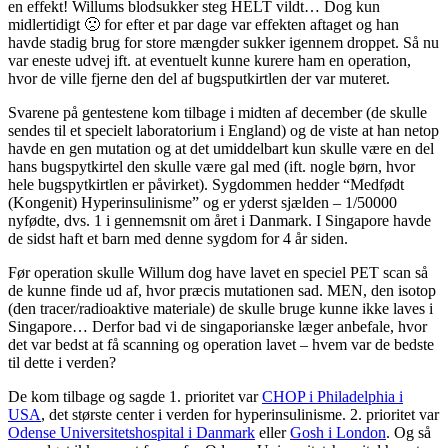
en effekt! Willums blodsukker steg HELT vildt… Dog kun
midlertidigt 🙁 for efter et par dage var effekten aftaget og han
havde stadig brug for store mængder sukker igennem droppet. Så nu
var eneste udvej ift. at eventuelt kunne kurere ham en operation,
hvor de ville fjerne den del af bugsputkirtlen der var muteret.
Svarene på gentestene kom tilbage i midten af december (de skulle
sendes til et specielt laboratorium i England) og de viste at han netop
havde en gen mutation og at det umiddelbart kun skulle være en del
hans bugspytkirtel den skulle være gal med (ift. nogle børn, hvor
hele bugspytkirtlen er påvirket). Sygdommen hedder “Medfødt
(Kongenit) Hyperinsulinisme” og er yderst sjælden – 1/50000
nyfødte, dvs. 1 i gennemsnit om året i Danmark. I Singapore havde
de sidst haft et barn med denne sygdom for 4 år siden.
Før operation skulle Willum dog have lavet en speciel PET scan så
de kunne finde ud af, hvor præcis mutationen sad. MEN, den isotop
(den tracer/radioaktive materiale) de skulle bruge kunne ikke laves i
Singapore… Derfor bad vi de singaporianske læger anbefale, hvor
det var bedst at få scanning og operation lavet – hvem var de bedste
til dette i verden?
De kom tilbage og sagde 1. prioritet var
CHOP i Philadelphia i
USA
, det største center i verden for hyperinsulinisme. 2. prioritet var
Odense Universitetshospital i Danmark
eller
Gosh i London
. Og så